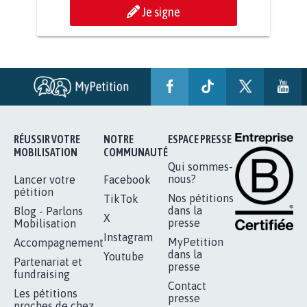
Je signe
RÉUSSIR VOTRE
NOTRE
ESPACE PRESSE
MOBILISATION
COMMUNAUTÉ
Qui sommes-
nous?
Lancer votre
Facebook
pétition
Nos pétitions
TikTok
dans la
Blog - Parlons
X
presse
Mobilisation
Instagram
MyPetition
Accompagnement
dans la
Youtube
Partenariat et
presse
fundraising
Contact
Les pétitions
presse
proches de chez