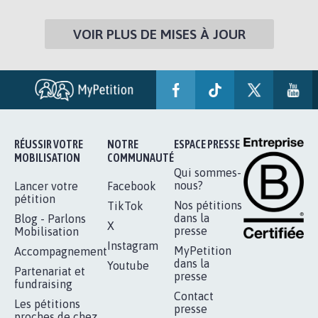
VOIR PLUS DE MISES À JOUR
RÉUSSIR VOTRE
NOTRE
ESPACE PRESSE
MOBILISATION
COMMUNAUTÉ
Qui sommes-
nous?
Lancer votre
Facebook
pétition
Nos pétitions
TikTok
dans la
Blog - Parlons
X
presse
Mobilisation
Instagram
MyPetition
Accompagnement
dans la
Youtube
Partenariat et
presse
fundraising
Contact
Les pétitions
presse
proches de chez