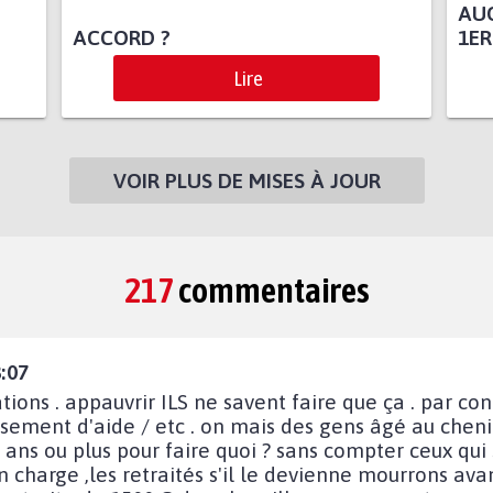
AU
ACCORD ?
1ER
Lire
VOIR PLUS DE MISES À JOUR
217
commentaires
8:07
tions . appauvrir ILS ne savent faire que ça . par con
rsement d'aide / etc . on mais des gens âgé au chen
 ans ou plus pour faire quoi ? sans compter ceux qui s
charge ,les retraités s'il le devienne mourrons ava