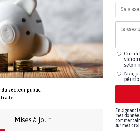
Oui, di
victoir
selon m
Non, je
pétiti
t du secteur public
etraite
En signant l
mes données 
Mises à jour
commentaires
sur mes droit