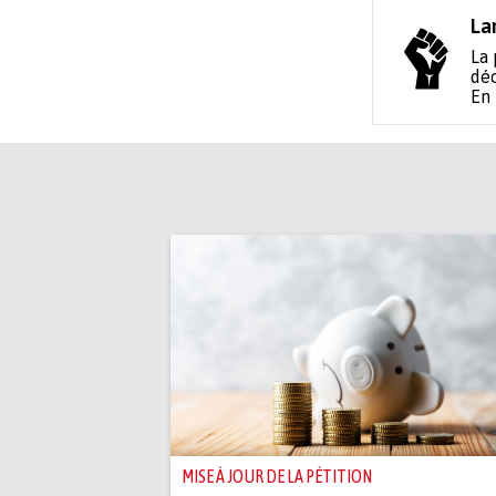
La
La 
déc
En
MISE À JOUR DE LA PÉTITION