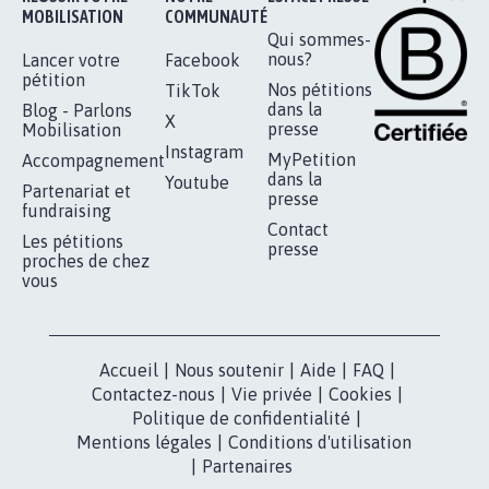
RÉUSSIR VOTRE
NOTRE
ESPACE PRESSE
MOBILISATION
COMMUNAUTÉ
Qui sommes-
nous?
Lancer votre
Facebook
pétition
Nos pétitions
TikTok
dans la
Blog - Parlons
X
presse
Mobilisation
Instagram
MyPetition
Accompagnement
dans la
Youtube
Partenariat et
presse
fundraising
Contact
Les pétitions
presse
proches de chez
vous