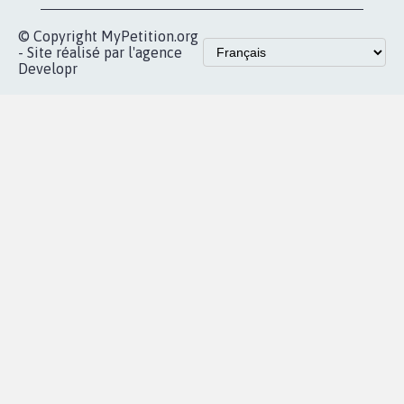
Accueil
|
Nous soutenir
|
Aide
|
FAQ
|
Contactez-nous
|
Vie privée
|
Cookies
|
Politique de confidentialité
|
Mentions légales
|
Conditions d'utilisation
|
Partenaires
© Copyright MyPetition.org
- Site réalisé par l'agence
Developr