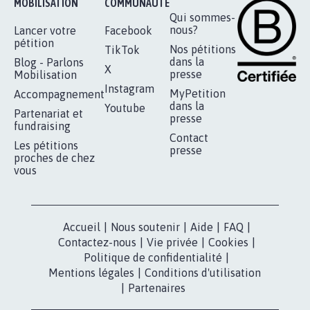
MOBILISATION
COMMUNAUTÉ
Qui sommes-
nous?
Lancer votre
Facebook
pétition
Nos pétitions
TikTok
dans la
Blog - Parlons
X
presse
Mobilisation
Instagram
MyPetition
Accompagnement
dans la
Youtube
Partenariat et
presse
fundraising
Contact
Les pétitions
presse
proches de chez
vous
Accueil
|
Nous soutenir
|
Aide
|
FAQ
|
Contactez-nous
|
Vie privée
|
Cookies
|
Politique de confidentialité
|
Mentions légales
|
Conditions d'utilisation
|
Partenaires