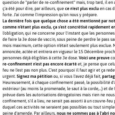
question de "parler de re-confinement" mais, trop tard, il en 
ç'a été pour dire, par ailleurs, que
ce n'est plus exclu
en cas d
forte. J'ai comme l'impression qu'on nous y prépare.
La dernière fois que quelque chose a été mentionné par n
comme n'étant plus exclu, ça s'est concrétisé rapidement en
l'obligation, qui ne concerne pour l'instant que les personnes
de faire la 3e dose de vaccin, sous peine de perdre le pass san
mois maximum, cette option n'était seulement plus exclue. M
annoncée, actée et entrera en vigueur le 15 Décembre proch
personnes déjà éligibles à cette 3e dose.
Voici une preuve
co
re-confinement n'est pas encore écarté
et, je pense que cel
feu ne l'est pas non plus. C'est pourquoi il faut agir et ça red
urgent.
Signez ma pétition
ou, si vous l'avez déjà fait,
partag
Heureusement, à chaque confinement passé, la possibilité d'
extérieur (au moins la promenade, le saut à la corde,...) et de 
prévue dans les autorisations dérogatoires mais rien ne nou
confinement, s'il a lieu, ne serait pas assorti à un couvre-feu
duquel ces activités ne seraient pas possibles ou tout simpl
peine d'amende. Par ailleurs,
nous ne sommes pas à l'abri no