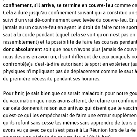
confinement, s'il arrive, se termine en couvre-feu
comme ce 
Cela a duré jusqu'au confinement suivant qui a constitué un 
suivi d'un vrai dé-confinement avec levée du couvre-feu. En 
jamais eu un couvre-feu en ayant le droit de faire notre spo
saut à la corde pendant lequel cela se voit qu'on n'est pas en t
rassemblement) et la possibilité de faire les courses pendant
donc absolument
soit que nous n'ayons plus jamais de couvre
nous devons en avoir un, il soit différent de ceux auxquels n
confronté(e)s, c'est-à-dire autorisant le sport en extérieur (a
physiques n'impliquant pas de déplacement comme le saut à l
de première nécessité pendant ses horaires.
Pour finir, je sais bien que ce serait maladroit, pour notre g
de vaccination que nous avons atteint, de refaire un confin
car cela donnerait raison aux antivax qui disent que le vaccin
qu'est-ce qui les empêcherait de faire une erreur supplément
qu'ils refont sans cesse les mêmes sans apprendre de leurs 
avons vu ça avec ce qui s'est passé à La Réunion lors de la 4e 