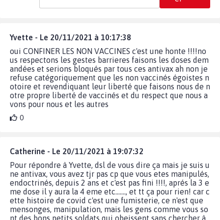
Yvette - Le 20/11/2021 à 10:17:38
oui CONFINER LES NON VACCINES c'est une honte !!!!no
us respectons les gestes barrieres faisons les doses dem
andées et serions bloqués par tous ces antivax ah non je
refuse catégoriquement que les non vaccinés égoistes n
otoire et revendiquant leur liberté que faisons nous de n
otre propre liberté de vaccinés et du respect que nous a
vons pour nous et les autres
0
Catherine - Le 20/11/2021 à 19:07:32
Pour répondre à Yvette, dsl de vous dire ça mais je suis u
ne antivax, vous avez tjr pas cp que vous etes manipulés,
endoctrinés, depuis 2 ans et c'est pas fini !!!!, aprés la 3 e
me dose il y aura la 4 eme etc......., et tt ça pour rien! car c
ette histoire de covid c'est une fumisterie, ce n'est que
mensonges, manipulation, mais les gens comme vous so
nt des bons petits soldats qui obeissent sans chercher à