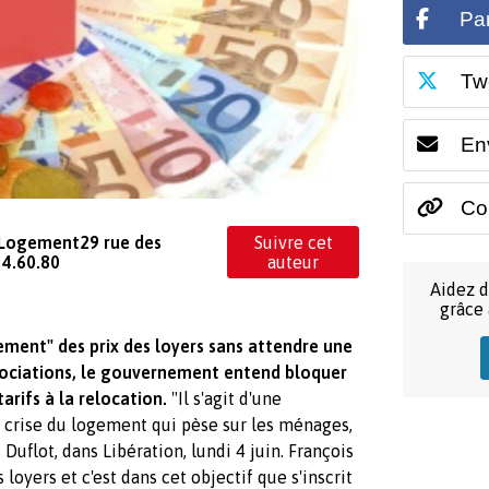
Pa
Tw
En
Cop
 Logement29 rue des
Suivre cet
54.60.80
auteur
Aidez d
grâce
ement" des prix des loyers sans attendre une
gociations, le gouvernement entend bloquer
arifs à la relocation.
"Il s'agit d'une
a crise du logement qui pèse sur les ménages,
uflot, dans Libération, lundi 4 juin. François
oyers et c'est dans cet objectif que s'inscrit