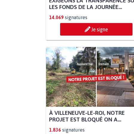
EXIGEONS LA TRANSPARENCE S
LES FONDS DE LA JOURNÉE...
14.069
signatures
Je signe
À VILLENEUVE-LE-ROI, NOTRE
PROJET EST BLOQUÉ ON A...
1.836
signatures