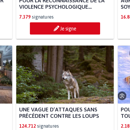
UR
POUR LA RECONNAISSANCE DE LA
AGR
VIOLENCE PSYCHOLOGIQUE...
SOY
7.379
signatures
16.
Je signe
UNE VAGUE D’ATTAQUES SANS
POU
PRÉCÉDENT CONTRE LES LOUPS
TOU
124.712
signatures
2.18