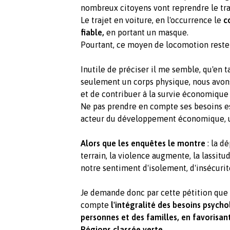
nombreux citoyens vont reprendre le tra
Le trajet en voiture, en l'occurrence le
c
fiable,
en portant un masque.
Pourtant, ce moyen de locomotion reste à
Inutile de préciser il me semble, qu'en
seulement un corps physique, nous avons 
et de contribuer à la survie économique 
Ne pas prendre en compte ses besoins e
acteur du développement économique, un
Alors que les enquêtes le montre
: la d
terrain, la violence augmente, la lassit
notre sentiment d'isolement, d'insécurit
Je demande donc par cette pétition qu
compte
l'i
ntégralité des besoins psycho
personnes et des familles, en favorisa
Régions classée verte.