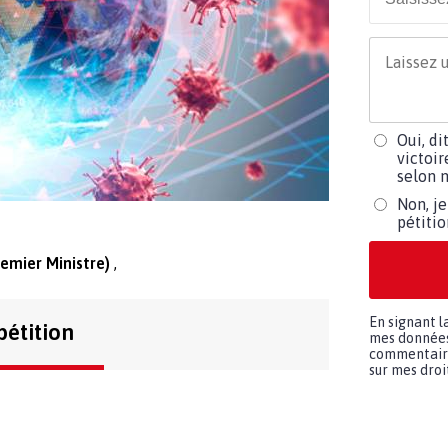
Oui, di
victoir
selon m
Non, je
pétiti
remier Ministre)
En signant l
pétition
mes données 
commentaires
sur mes droit