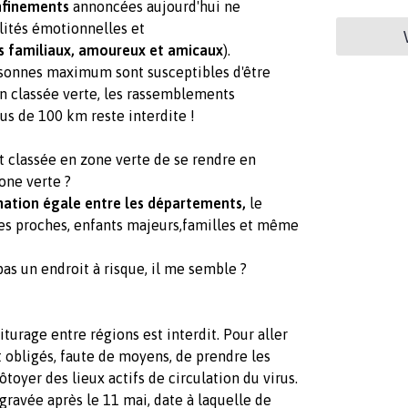
nfinements
annoncées aujourd'hui ne
lités émotionnelles et
ns familiaux, amoureux et amicaux
).
sonnes maximum sont susceptibles d'être
on classée verte, les rassemblements
lus de 100 km reste interdite !
t classée en zone verte de se rendre en
one verte ?
nation égale entre les départements,
le
es proches, enfants majeurs,familles et même
as un endroit à risque, il me semble ?
turage entre régions est interdit. Pour aller
 obligés, faute de moyens, de prendre les
toyer des lieux actifs de circulation du virus.
ggravée après le 11 mai, date à laquelle de