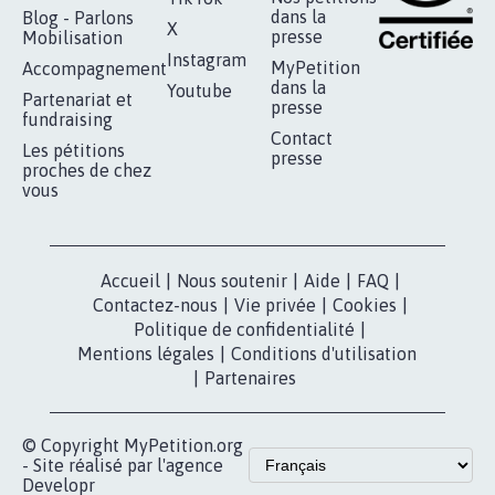
RÉUSSIR VOTRE
NOTRE
ESPACE PRESSE
MOBILISATION
COMMUNAUTÉ
Qui sommes-
nous?
Lancer votre
Facebook
pétition
Nos pétitions
TikTok
dans la
Blog - Parlons
X
presse
Mobilisation
Instagram
MyPetition
Accompagnement
dans la
Youtube
Partenariat et
presse
fundraising
Contact
Les pétitions
presse
proches de chez
vous
Accueil
|
Nous soutenir
|
Aide
|
FAQ
|