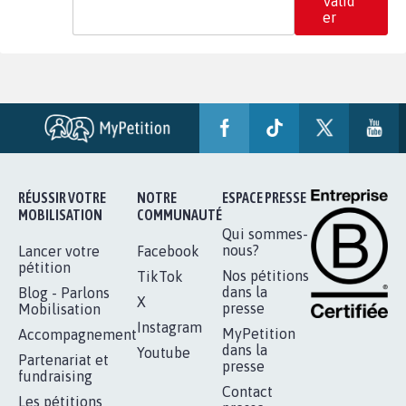
Valid
er
RÉUSSIR VOTRE
NOTRE
ESPACE PRESSE
MOBILISATION
COMMUNAUTÉ
Qui sommes-
nous?
Lancer votre
Facebook
pétition
Nos pétitions
TikTok
dans la
Blog - Parlons
X
presse
Mobilisation
Instagram
MyPetition
Accompagnement
dans la
Youtube
Partenariat et
presse
fundraising
Contact
Les pétitions