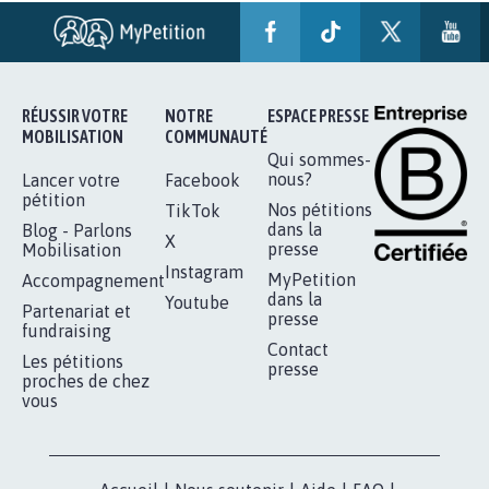
STOP AU PROJET AGRIVOLTAÏQUE
AUTOUR DE LA SOURCE...
11.288
signatures
Je signe
RÉUSSIR VOTRE
NOTRE
ESPACE PRESSE
MOBILISATION
COMMUNAUTÉ
Qui sommes-
nous?
Lancer votre
Facebook
pétition
Nos pétitions
TikTok
dans la
Blog - Parlons
X
presse
Mobilisation
Instagram
MyPetition
Accompagnement