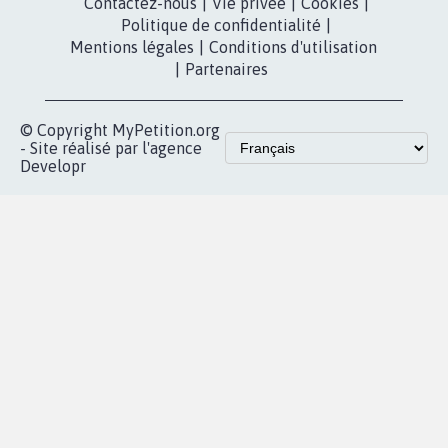
Partenariat et
presse
fundraising
Contact
Les pétitions
presse
proches de chez
vous
Accueil
|
Nous soutenir
|
Aide
|
FAQ
|
Contactez-nous
|
Vie privée
|
Cookies
|
Politique de confidentialité
|
Mentions légales
|
Conditions d'utilisation
|
Partenaires
© Copyright MyPetition.org
- Site réalisé par l'agence
Developr