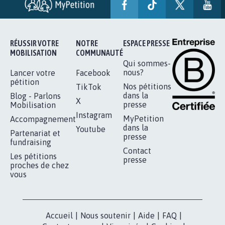
AUTOUR DE LA SOURCE...
11.279
signatures
Je signe
RÉUSSIR VOTRE
NOTRE
ESPACE PRESSE
MOBILISATION
COMMUNAUTÉ
Qui sommes-
nous?
Lancer votre
Facebook
pétition
Nos pétitions
TikTok
dans la
Blog - Parlons
X
presse
Mobilisation
Instagram
MyPetition
Accompagnement
dans la
Youtube