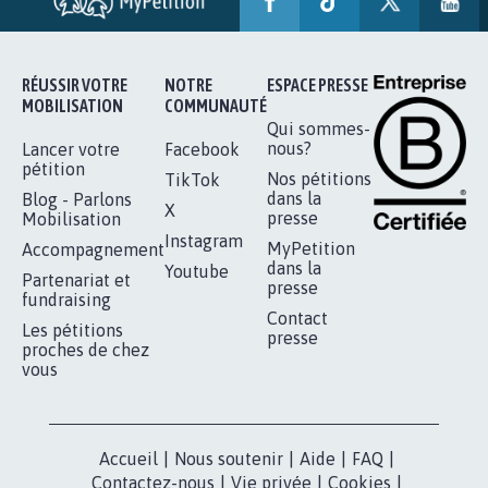
RÉUSSIR VOTRE
NOTRE
ESPACE PRESSE
MOBILISATION
COMMUNAUTÉ
Qui sommes-
nous?
Lancer votre
Facebook
pétition
Nos pétitions
TikTok
dans la
Blog - Parlons
X
presse
Mobilisation
Instagram
MyPetition
Accompagnement
dans la
Youtube
Partenariat et
presse
fundraising
Contact
Les pétitions
presse
proches de chez
vous
Accueil
|
Nous soutenir
|
Aide
|
FAQ
|
Contactez-nous
|
Vie privée
|
Cookies
|