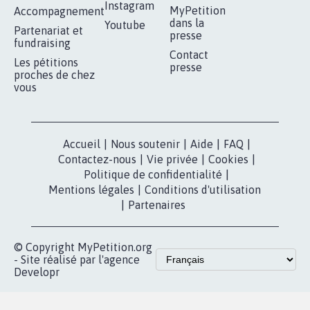
11.264
signatures
Je signe
RÉUSSIR VOTRE
NOTRE
ESPACE PRESSE
MOBILISATION
COMMUNAUTÉ
Qui sommes-
nous?
Lancer votre
Facebook
pétition
Nos pétitions
TikTok
dans la
Blog - Parlons
X
presse
Mobilisation
Instagram
MyPetition
Accompagnement
dans la
Youtube
Partenariat et
presse
fundraising