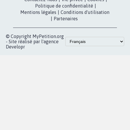
presse
fundraising
Contact
Les pétitions
presse
proches de chez
vous
Accueil
|
Nous soutenir
|
Aide
|
FAQ
|
Contactez-nous
|
Vie privée
|
Cookies
|
Politique de confidentialité
|
Mentions légales
|
Conditions d'utilisation
|
Partenaires
© Copyright MyPetition.org
- Site réalisé par l'agence
Developr