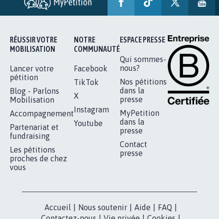
AUTOUR DE LA SOURCE...
11.253
signatures
Je signe
RÉUSSIR VOTRE
NOTRE
ESPACE PRESSE
MOBILISATION
COMMUNAUTÉ
Qui sommes-
nous?
Lancer votre
Facebook
pétition
Nos pétitions
TikTok
dans la
Blog - Parlons
X
presse
Mobilisation
Instagram
MyPetition
Accompagnement
dans la
Youtube
Partenariat et