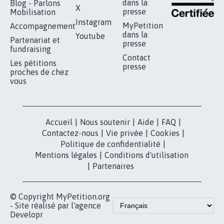
RÉUSSIR VOTRE
NOTRE
ESPACE PRESSE
MOBILISATION
COMMUNAUTÉ
Qui sommes-
nous?
Lancer votre
Facebook
pétition
Nos pétitions
TikTok
dans la
Blog - Parlons
X
presse
Mobilisation
Instagram
MyPetition
Accompagnement
dans la
Youtube
Partenariat et
presse
fundraising
Contact
Les pétitions
presse
proches de chez
vous
Accueil
|
Nous soutenir
|
Aide
|
FAQ
|