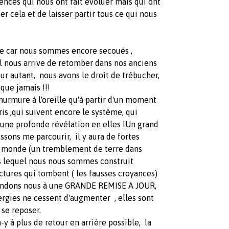
ences qui nous ont fait évoluer mais qui ont
r cela et de laisser partir tous ce qui nous
ge car nous sommes encore secoués ,
il nous arrive de retomber dans nos anciens
r autant, nous avons le droit de trébucher,
que jamais !!!
 murmure à l'oreille qu'à partir d'un moment
is ,qui suivent encore le système, qui
 une profonde révélation en elles !Un grand
ssons me parcourir, il y aura de fortes
e monde (un tremblement de terre dans
s lequel nous nous sommes construit
tructures qui tombent ( les fausses croyances)
attendons nous à une GRANDE REMISE A JOUR,
nergies ne cessent d'augmenter , elles sont
s se reposer.
-y à plus de retour en arrière possible, la