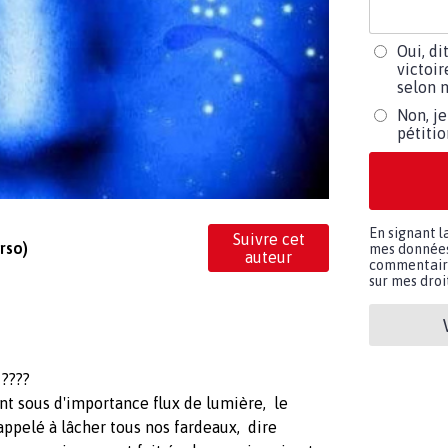
Oui, di
victoir
selon m
Non, je
pétiti
En signant l
Suivre cet
rso)
mes données 
auteur
commentaires
sur mes droit
????
nt sous d'importance flux de lumière, le
ppelé à lâcher tous nos fardeaux, dire