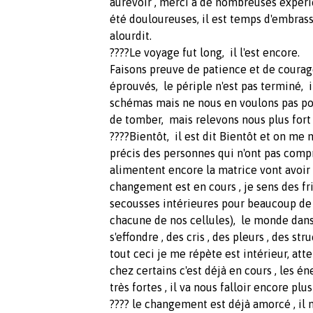
aurevoir , merci à de nombreuses expéri
été douloureuses, il est temps d'embrasse
alourdit.
????Le voyage fut long, il l'est encore.
Faisons preuve de patience et de coura
éprouvés, le périple n'est pas terminé, 
schémas mais ne nous en voulons pas pou
de tomber, mais relevons nous plus fort 
????Bientôt, il est dit Bientôt et on me
précis des personnes qui n'ont pas compr
alimentent encore la matrice vont avoir
changement est en cours , je sens des fri
secousses intérieures pour beaucoup d
chacune de nos cellules), le monde dan
s'effondre , des cris , des pleurs , des s
tout ceci je me répète est intérieur, 
chez certains c'est déjà en cours , les é
très fortes , il va nous falloir encore plu
???? le changement est déjà amorcé , il n