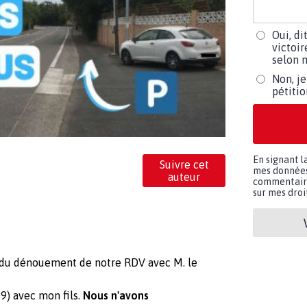
Oui, di
victoir
selon m
Non, je
pétiti
En signant l
Suivre cet
mes données 
auteur
commentaires
sur mes droit
r du dénouement de notre RDV avec M. le
9) avec mon fils.
Nous n'avons