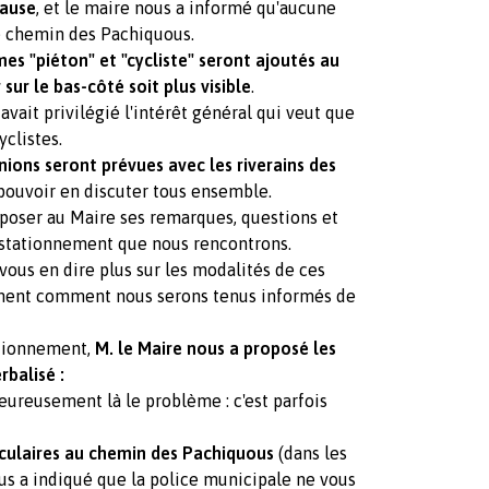
cause
, et le maire nous a informé qu'aucune
le chemin des Pachiquous.
s "piéton" et "cycliste" seront ajoutés au
 sur le bas-côté soit plus visible
.
 avait privilégié l'intérêt général qui veut que
yclistes.
nions seront prévues avec les riverains des
de pouvoir en discuter tous ensemble.
xposer au Maire ses remarques, questions et
stationnement que nous rencontrons.
us en dire plus sur les modalités de ces
ément comment nous serons tenus informés de
ationnement,
M. le Maire nous a proposé les
rbalisé :
lheureusement là le problème : c'est parfois
culaires au chemin des Pachiquous
(dans les
nous a indiqué que la police municipale ne vous