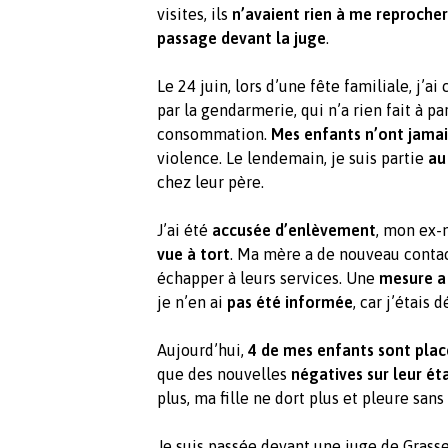
visites, ils
n’avaient rien à me reprocher
passage devant la juge
.
Le 24 juin, lors d’une fête familiale, j’
par la gendarmerie, qui n’a rien fait à p
consommation.
Mes enfants n’ont jamai
violence. Le lendemain, je suis partie
au
chez leur père.
J’ai été
accusée d’enlèvement
, mon ex-
vue à tort
. Ma mère a de nouveau contact
échapper à leurs services. Une
mesure a 
je n’en ai
pas été informée
, car j’étais 
Aujourd’hui,
4 de mes enfants sont plac
que des nouvelles
négatives sur leur ét
plus, ma fille ne dort plus et pleure san
Je suis passée devant une juge de Grass