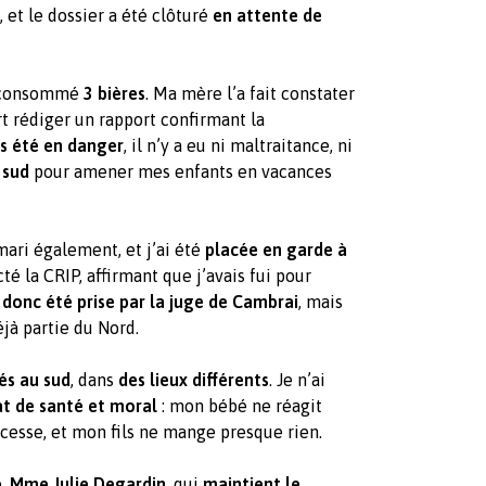
, et le dossier a été clôturé
en attente de
ai consommé
3 bières
. Ma mère l’a fait constater
art rédiger un rapport confirmant la
s été en danger
, il n’y a eu ni maltraitance, ni
 sud
pour amener mes enfants en vacances
mari également, et j’ai été
placée en garde à
é la CRIP, affirmant que j’avais fui pour
donc été prise par la juge de Cambrai
, mais
déjà partie du Nord.
és au sud
, dans
des lieux différents
. Je n’ai
at de santé et moral
: mon bébé ne réagit
s cesse, et mon fils ne mange presque rien.
e,
Mme Julie Degardin
, qui
maintient le