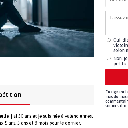
Oui, di
victoir
selon m
Non, je
pétiti
En signant l
pétition
mes données 
commentaires
sur mes droit
nelle
, j’ai 30 ans et je suis née à Valenciennes.
ns, 5 ans, 3 ans et 8 mois pour le dernier.