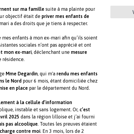
arnent sur ma famille
suite à ma plainte pour
ur objectif était de
priver mes enfants de
-mari a des droits que je tiens à respecter.
fié mes enfants à mon ex-mari afin qu’ils soient
sistantes sociales n’ont pas apprécié et ont
et mon ex-mari
, déclenchant une
mesure
e résidence.
uge
Mme Degardin
, qui m'a
rendu mes enfants
ns le Nord
pour 6 mois, étant domiciliée chez
mise en place
par le département du Nord.
lement à la cellule d’information
oolique, instable et sans logement. Or,
c’est
vril 2025
dans la région lilloise et j’ai fourni
uis pas alcoolique
. Toutes les preuves étaient
 charge contre moi
. En 3 mois, lors de 2