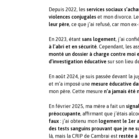
Depuis 2022, les
services sociaux s’ach
violences conjugales
et mon divorce. Le
leur père
, ce que j’ai refusé, car mon ex
En 2023, étant
sans logement
, j’ai con
à l’abri et en sécurité
. Cependant, les as
monté un dossier à charge contre moi 
d’investigation éducative
sur son lieu d
En août 2024, je suis passée devant la j
et m’a imposé une
mesure éducative da
mon père. Cette mesure
n’a jamais été 
En février 2025, ma mère a fait un
signa
préoccupante
, affirmant que j’étais alc
faux
: j’ai obtenu mon
logement le 1er a
des tests sanguins prouvant que je ne s
là, mais la CRIP de Cambrai est
restée à