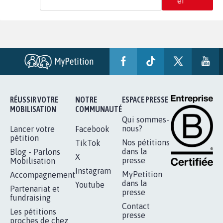
er
RÉUSSIR VOTRE
NOTRE
ESPACE PRESSE
MOBILISATION
COMMUNAUTÉ
Qui sommes-
nous?
Lancer votre
Facebook
pétition
Nos pétitions
TikTok
dans la
Blog - Parlons
X
presse
Mobilisation
Instagram
MyPetition
Accompagnement
dans la
Youtube
Partenariat et
presse
fundraising
Contact
Les pétitions
presse
proches de chez