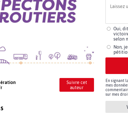
Oui, di
victoir
selon m
Non, je
pétiti
En signant l
pération
Suivre cet
mes données 
fr
auteur
commentaires
sur mes droit
us