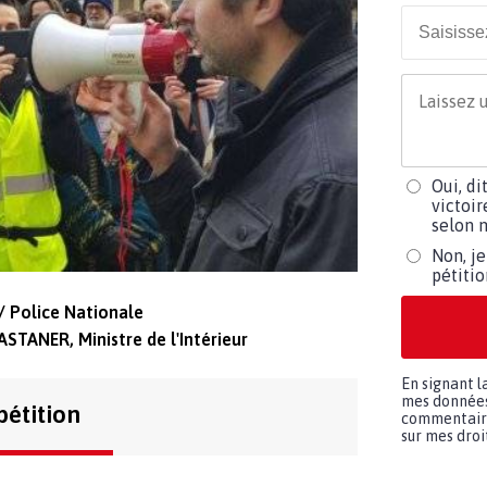
Oui, di
victoir
selon m
Non, je
pétiti
r / Police Nationale
STANER, Ministre de l'Intérieur
En signant l
mes données 
pétition
commentaires
sur mes droit