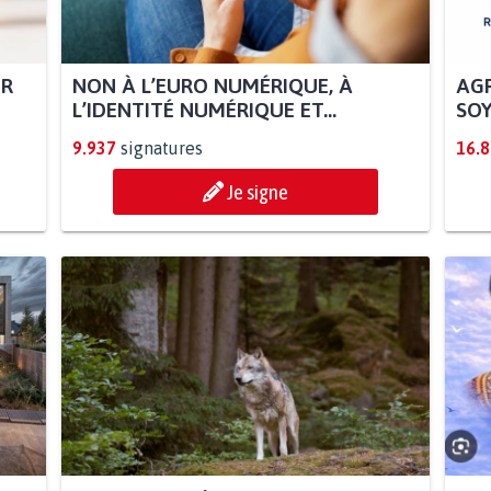
UR
NON À L’EURO NUMÉRIQUE, À
AGR
L’IDENTITÉ NUMÉRIQUE ET...
SOY
9.937
signatures
16.
Je signe