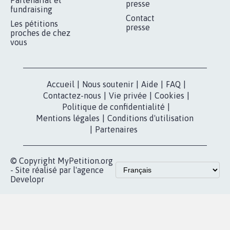
RÉUSSIR VOTRE
NOTRE
ESPACE PRESSE
MOBILISATION
COMMUNAUTÉ
Qui sommes-
nous?
Lancer votre
Facebook
pétition
Nos pétitions
TikTok
dans la
Blog - Parlons
X
presse
Mobilisation
Instagram
MyPetition
Accompagnement
dans la
Youtube
Partenariat et
presse
fundraising
Contact
Les pétitions
presse
proches de chez
vous
Accueil
|
Nous soutenir
|
Aide
|
FAQ
|
Contactez-nous
|
Vie privée
|
Cookies
|
Politique de confidentialité
|
Mentions légales
|
Conditions d'utilisation
|
Partenaires