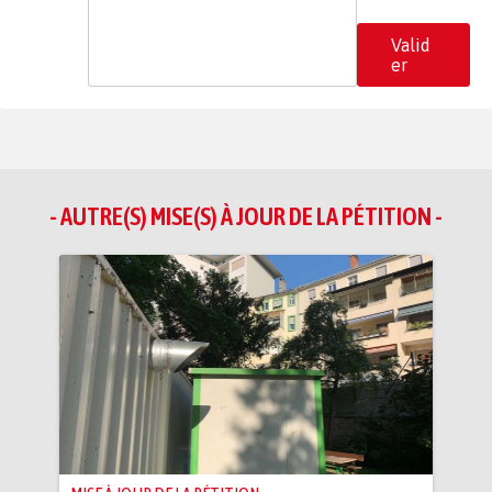
Valid
er
- AUTRE(S) MISE(S) À JOUR DE LA PÉTITION -