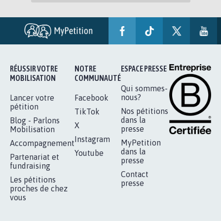
RÉUSSIR VOTRE
NOTRE
ESPACE PRESSE
MOBILISATION
COMMUNAUTÉ
Qui sommes-
nous?
Lancer votre
Facebook
pétition
Nos pétitions
TikTok
dans la
Blog - Parlons
X
presse
Mobilisation
Instagram
MyPetition
Accompagnement
dans la
Youtube
Partenariat et
presse
fundraising
Contact
Les pétitions
presse
proches de chez
vous