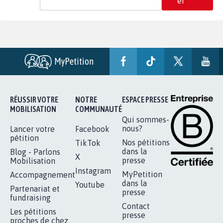
er
RÉUSSIR VOTRE
NOTRE
ESPACE PRESSE
MOBILISATION
COMMUNAUTÉ
Qui sommes-
nous?
Lancer votre
Facebook
pétition
Nos pétitions
TikTok
dans la
Blog - Parlons
X
presse
Mobilisation
Instagram
MyPetition
Accompagnement
dans la
Youtube
Partenariat et
presse
fundraising
Contact
Les pétitions
presse
proches de chez