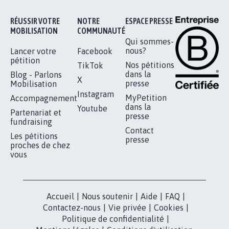
11.265
signatures
Je signe
RÉUSSIR VOTRE
NOTRE
ESPACE PRESSE
MOBILISATION
COMMUNAUTÉ
Qui sommes-
nous?
Lancer votre
Facebook
pétition
Nos pétitions
TikTok
dans la
Blog - Parlons
X
presse
Mobilisation
Instagram
MyPetition
Accompagnement
dans la
Youtube
Partenariat et
presse
fundraising
Contact