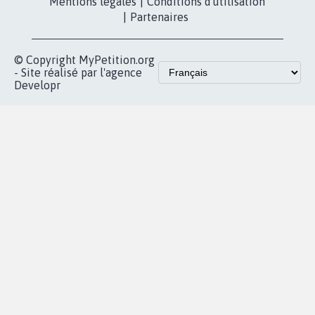
Les pétitions
presse
proches de chez
vous
Accueil
|
Nous soutenir
|
Aide
|
FAQ
|
Contactez-nous
|
Vie privée
|
Cookies
|
Politique de confidentialité
|
Mentions légales
|
Conditions d'utilisation
|
Partenaires
© Copyright MyPetition.org
- Site réalisé par l'agence
Developr