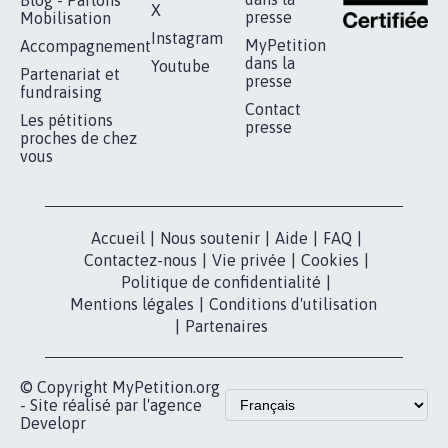
AUTOUR DE LA SOURCE...
11.288
signatures
Je signe
RÉUSSIR VOTRE
NOTRE
ESPACE PRESSE
MOBILISATION
COMMUNAUTÉ
Qui sommes-
nous?
Lancer votre
Facebook
pétition
Nos pétitions
TikTok
dans la
Blog - Parlons
X
presse
Mobilisation
Instagram
MyPetition
Accompagnement
dans la
Youtube
Partenariat et