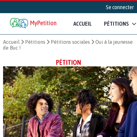
Se connecter
ACCUEIL
PÉTITIONS
Accueil
Pétitions
Pétitions sociales
Oui à la jeunesse
de Buc !
PÉTITION