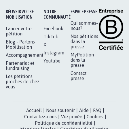
Je signe
RÉUSSIR VOTRE
NOTRE
ESPACE PRESSE
MOBILISATION
COMMUNAUTÉ
Qui sommes-
nous?
Lancer votre
Facebook
pétition
Nos pétitions
TikTok
dans la
Blog - Parlons
X
presse
Mobilisation
Instagram
MyPetition
Accompagnement
dans la
Youtube
Partenariat et
presse
fundraising
Contact