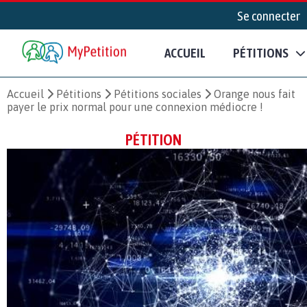
Se connecter
ACCUEIL
PÉTITIONS
Accueil
Pétitions
Pétitions sociales
Orange nous fait
payer le prix normal pour une connexion médiocre !
PÉTITION