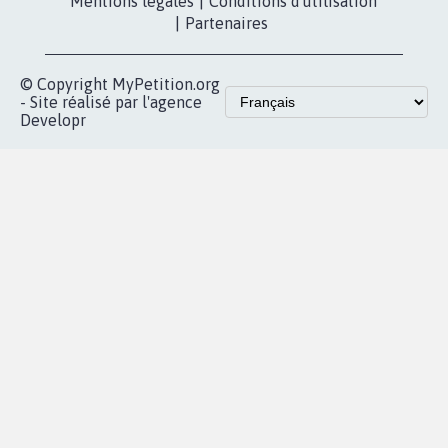
Les pétitions
presse
proches de chez
vous
Accueil
|
Nous soutenir
|
Aide
|
FAQ
|
Contactez-nous
|
Vie privée
|
Cookies
|
Politique de confidentialité
|
Mentions légales
|
Conditions d'utilisation
|
Partenaires
© Copyright MyPetition.org
- Site réalisé par l'agence
Developr