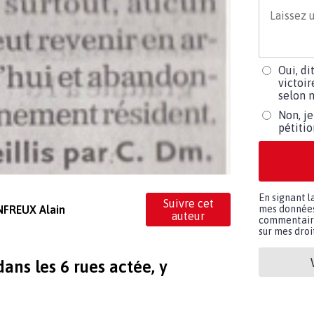
Oui, di
victoir
selon m
Non, je
pétiti
En signant l
Suivre cet
NFREUX Alain
mes données 
auteur
commentaires
sur mes droit
ans les 6 rues actée, y