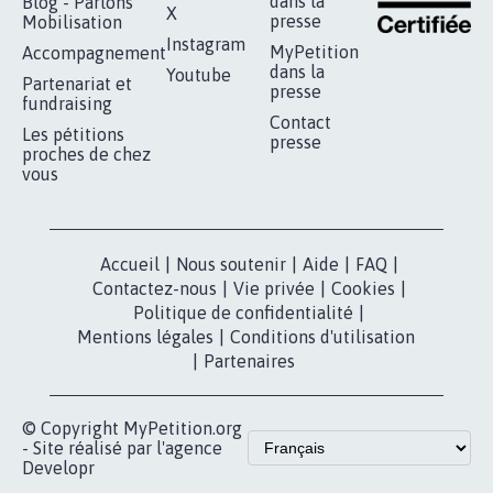
dans la
Blog - Parlons
X
presse
Mobilisation
Instagram
MyPetition
Accompagnement
dans la
Youtube
Partenariat et
presse
fundraising
Contact
Les pétitions
presse
proches de chez
vous
Accueil
|
Nous soutenir
|
Aide
|
FAQ
|
Contactez-nous
|
Vie privée
|
Cookies
|
Politique de confidentialité
|
Mentions légales
|
Conditions d'utilisation
|
Partenaires
© Copyright MyPetition.org
- Site réalisé par l'agence
Developr