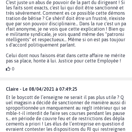
C'est juste un abus de pouvoir de la part du dirigeant ! Si
les faits sont exacts, c'est lui qui doit être sanctionné et
très sévèrement. Comment es ce possible cette démons
tration de bêtise ? Ce shérif doit être un frustré, n'existe
que par son pouvoir disciplinaire... Dans la rue c'est un pa
rfait anonyme, je ne vois que cette explication ! Bien qu
e militante syndicale, je vois quand même des "patronsi
ntelligents" et respectueux... Même si on est pas toujour
s d'accord politiquement parlant.
Celui dont nous faisons état dans cette affaire ne mérite
pas sa place, honte à lui. Justice pour cette Employée !
0
Claire - Le 08/04/2021 à 07:49:25
Et le boycott de l’enseigne ne serait il pas plus utile ? Q
uel magasin a décidé de sanctionner de manière aussi di
sproportionnée un manquement au reglt intérieur qui se
mble-t-il interdit de faire ses courses pendant les pause
s... en période de couvre feu et de restrictions des dépla
cements a priori ! Les élus de l’entreprise en question d
evraient contester les dispositions du RI qui restreignen