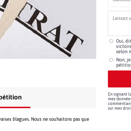
Oui, di
victoir
selon m
Non, je
pétiti
En signant l
pétition
mes données 
commentaires
sur mes droit
aises blagues. Nous ne souhaitons pas que