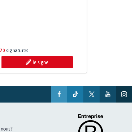
P AU PROJET AGRIVOLTAÏQUE
OUR DE LA SOURCE...
270
signatures
Je signe
-nous?