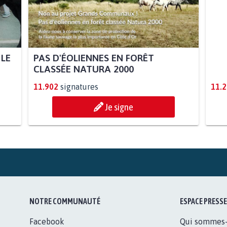
 LE
PAS D'ÉOLIENNES EN FORÊT
STO
CLASSÉE NATURA 2000
AUT
11.902
signatures
11.
Je signe
NOTRE COMMUNAUTÉ
ESPACE PRESSE
Facebook
Qui sommes