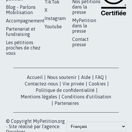
RÉUSSIR VOTRE
NOTRE
ESPACE PRESSE
MOBILISATION
COMMUNAUTÉ
Qui sommes-
nous?
Lancer votre
Facebook
pétition
Nos pétitions
TikTok
dans la
Blog - Parlons
X
presse
Mobilisation
Instagram
MyPetition
Accompagnement
dans la
Youtube
Partenariat et
presse
fundraising
Contact
Les pétitions
presse
proches de chez
vous
Accueil
|
Nous soutenir
|
Aide
|
FAQ
|