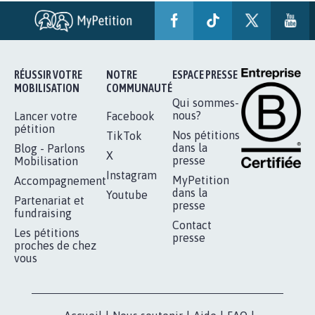
STOP AU PROJET AGRIVOLTAÏQUE
AUTOUR DE LA SOURCE...
11.277
signatures
Je signe
RÉUSSIR VOTRE
NOTRE
ESPACE PRESSE
MOBILISATION
COMMUNAUTÉ
Qui sommes-
nous?
Lancer votre
Facebook
pétition
Nos pétitions
TikTok
dans la
Blog - Parlons
X
presse
Mobilisation
Instagram
MyPetition
Accompagnement