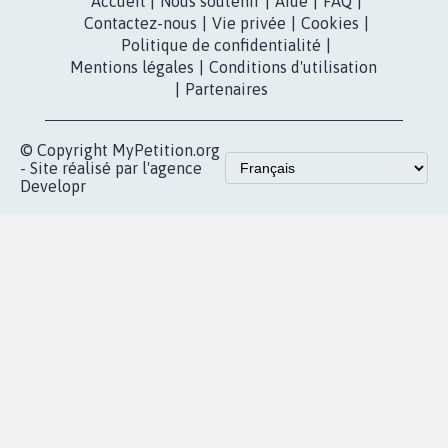
dans la
Youtube
Partenariat et
presse
fundraising
Contact
Les pétitions
presse
proches de chez
vous
Accueil
|
Nous soutenir
|
Aide
|
FAQ
|
Contactez-nous
|
Vie privée
|
Cookies
|
Politique de confidentialité
|
Mentions légales
|
Conditions d'utilisation
|
Partenaires
© Copyright MyPetition.org
- Site réalisé par l'agence
Developr