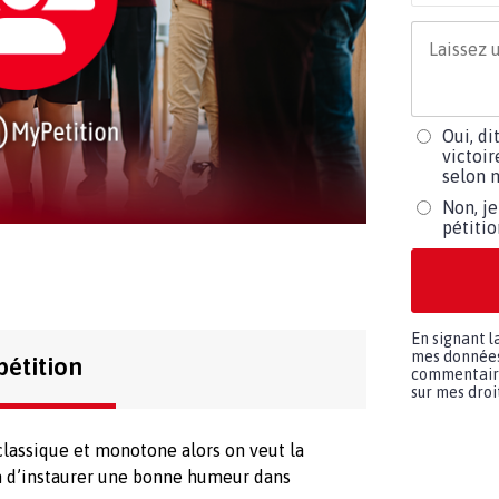
Oui, di
victoir
selon m
Non, je
pétiti
En signant l
mes données 
pétition
commentaires
sur mes droit
classique et monotone alors on veut la
n d’instaurer une bonne humeur dans