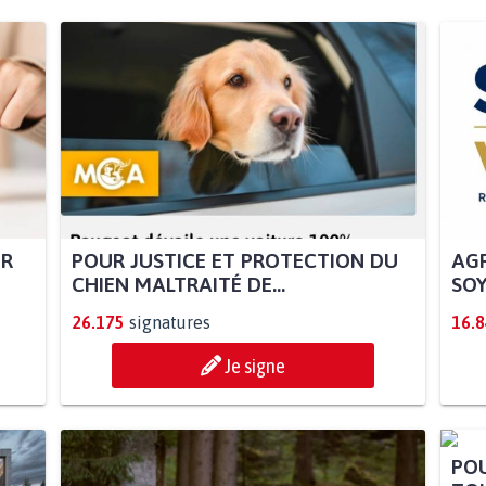
UR
POUR JUSTICE ET PROTECTION DU
AGR
CHIEN MALTRAITÉ DE...
SOY
26.175
signatures
16.
Je signe
POU