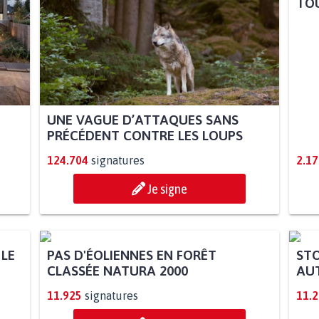
TOU
UNE VAGUE D’ATTAQUES SANS
PRÉCÉDENT CONTRE LES LOUPS
124.704
signatures
2.17
Je signe
 LE
PAS D'ÉOLIENNES EN FORÊT
STO
CLASSÉE NATURA 2000
AUT
11.925
signatures
11.