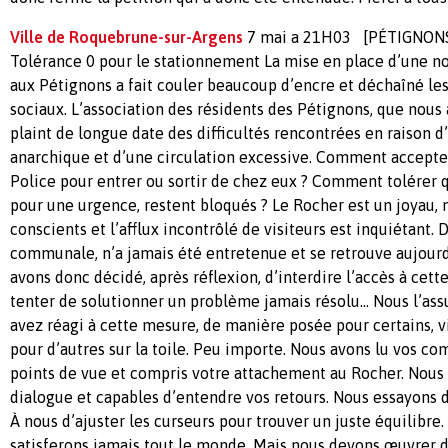
Ville de Roquebrune-sur-Argens
7 mai a 21H03 [PÉTIGNONS]
Tolérance 0 pour le stationnement La mise en place d’une n
aux Pétignons a fait couler beaucoup d’encre et déchaîné les
sociaux. L’association des résidents des Pétignons, que nous
plaint de longue date des difficultés rencontrées en raison 
anarchique et d’une circulation excessive. Comment accepter 
Police pour entrer ou sortir de chez eux ? Comment tolérer 
pour une urgence, restent bloqués ? Le Rocher est un joyau
conscients et l’afflux incontrôlé de visiteurs est inquiétant. 
communale, n’a jamais été entretenue et se retrouve aujour
avons donc décidé, après réflexion, d’interdire l’accès à cett
tenter de solutionner un problème jamais résolu... Nous l’a
avez réagi à cette mesure, de manière posée pour certains, vi
pour d’autres sur la toile. Peu importe. Nous avons lu vos c
points de vue et compris votre attachement au Rocher. Nou
dialogue et capables d’entendre vos retours. Nous essayons d
À nous d’ajuster les curseurs pour trouver un juste équilibre
satisferons jamais tout le monde. Mais nous devons œuvrer da