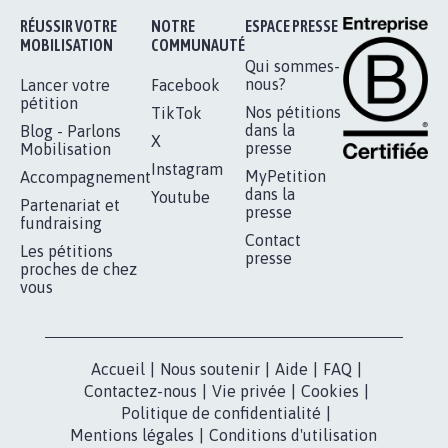
Je signe
RÉUSSIR VOTRE
NOTRE
ESPACE PRESSE
MOBILISATION
COMMUNAUTÉ
Qui sommes-
nous?
Lancer votre
Facebook
pétition
Nos pétitions
TikTok
dans la
Blog - Parlons
X
presse
Mobilisation
Instagram
MyPetition
Accompagnement
dans la
Youtube
Partenariat et
presse
fundraising
Contact
Les pétitions
presse