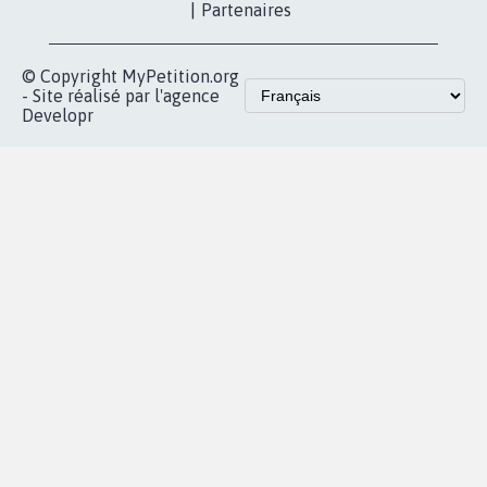
proches de chez
vous
Accueil
|
Nous soutenir
|
Aide
|
FAQ
|
Contactez-nous
|
Vie privée
|
Cookies
|
Politique de confidentialité
|
Mentions légales
|
Conditions d'utilisation
|
Partenaires
© Copyright MyPetition.org
- Site réalisé par l'agence
Developr