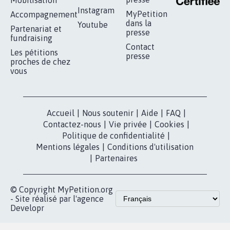
RÉUSSIR VOTRE
NOTRE
ESPACE PRESSE
MOBILISATION
COMMUNAUTÉ
Qui sommes-
nous?
Lancer votre
Facebook
pétition
Nos pétitions
TikTok
dans la
Blog - Parlons
X
presse
Mobilisation
Instagram
MyPetition
Accompagnement
dans la
Youtube
Partenariat et
presse
fundraising
Contact
Les pétitions
presse
proches de chez
vous
Accueil
|
Nous soutenir
|
Aide
|
FAQ
|
Contactez-nous
|
Vie privée
|
Cookies
|