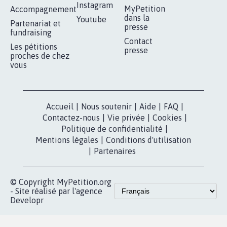
RÉUSSIR VOTRE
NOTRE
ESPACE PRESSE
MOBILISATION
COMMUNAUTÉ
Qui sommes-
nous?
Lancer votre
Facebook
pétition
Nos pétitions
TikTok
dans la
Blog - Parlons
X
presse
Mobilisation
Instagram
MyPetition
Accompagnement
dans la
Youtube
Partenariat et
presse
fundraising
Contact
Les pétitions
presse
proches de chez
vous
Accueil
|
Nous soutenir
|
Aide
|
FAQ
|
Contactez-nous
|
Vie privée
|
Cookies
|
Politique de confidentialité
|