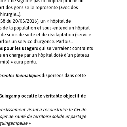
é » ne signifie pas un hôpital proche du
art des gens se le représente (avec des
hirurgie…).
 du 20/05/2016), un « hôpital de
és de la population et sous-entend un hôpital
de soins de suite et de réadaptation (service
rfois un service d’urgence. Parfois...
ns pour les usagers
qui se verraient contraints
is en charge par un hôpital doté d’un plateau
imité » aura perdu.
férentes thématiques
dispersées dans cette
 Guingamp occulte le véritable objectif de
investissement visant à reconstruire le CH de
et de santé de territoire solide et partagé
 guingampaise
»