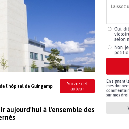
Oui, di
victoir
selon m
Non, je
pétiti
En signant l
Suivre cet
 de l'hôpital de Guingamp
mes données 
auteur
commentaires
sur mes droit
tir aujourd'hui à l'ensemble des
cernés