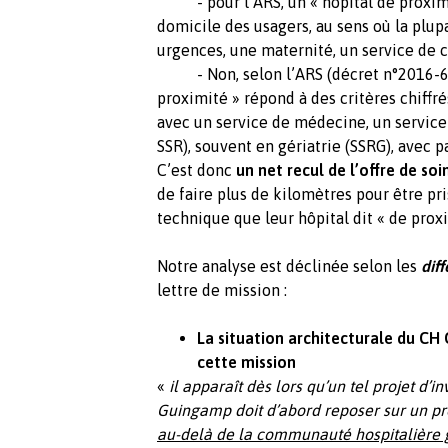
- pour l’ARS, un « hôpital de proximit
domicile des usagers, au sens où la plup
urgences, une maternité, un service de c
- Non, selon l’ARS (décret n°2016-658
proximité » répond à des critères chiffr
avec un service de médecine, un service 
SSR), souvent en gériatrie (SSRG), avec pa
C’est donc
un net recul de l’offre de soi
de faire plus de kilomètres pour être pr
technique que leur hôpital dit « de prox
Notre analyse est déclinée selon les
dif
lettre de mission :
L
a situation architecturale du CH
cette mission
«
il apparaît dès lors qu’un tel projet d’
Guingamp doit d’abord reposer sur un proj
au-delà de la communauté hospitalière