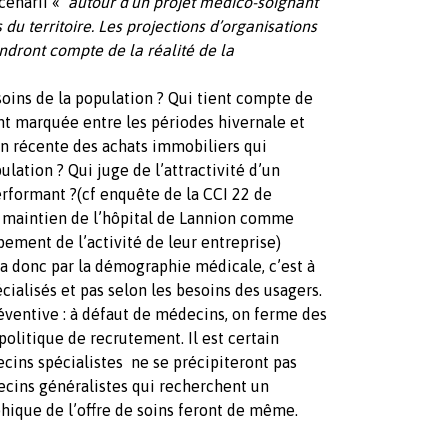
cenarii «
autour d’un projet médico-soignant
u territoire. Les projections d’organisations
ndront compte de la réalité de la
soins de la population ? Qui tient compte de
 marquée entre les périodes hivernale et
on récente des achats immobiliers qui
lation ? Qui juge de l’attractivité d’un
performant ?(cf enquête de la CCI 22 de
e maintien de l’hôpital de Lannion comme
ement de l’activité de leur entreprise)
donc par la démographie médicale, c’est à
ialisés et pas selon les besoins des usagers.
réventive : à défaut de médecins, on ferme des
politique de recrutement. Il est certain
ecins spécialistes ne se précipiteront pas
ecins généralistes qui recherchent un
hique de l’offre de soins feront de même.