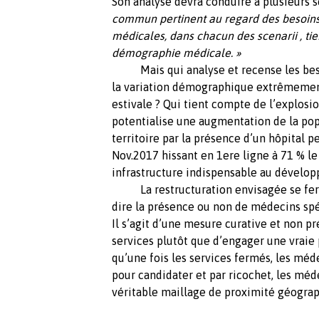
Son analyse devra conduire à plusieurs s
commun pertinent au regard des besoins d
médicales, dans chacun des scenarii , tie
démographie médicale. »
Mais qui analyse et recense les be
la variation démographique extrêmement
estivale ? Qui tient compte de l’explosi
potentialise une augmentation de la popu
territoire par la présence d’un hôpital 
Nov.2017 hissant en 1ere ligne à 71 % l
infrastructure indispensable au développ
La restructuration envisagée se fera 
dire la présence ou non de médecins spéc
Il s’agit d’une mesure curative et non p
services plutôt que d’engager une vraie 
qu’une fois les services fermés, les méd
pour candidater et par ricochet, les méd
véritable maillage de proximité géograp