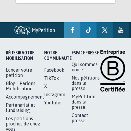
RÉUSSIR VOTRE
NOTRE
ESPACE PRESSE
MOBILISATION
COMMUNAUTÉ
Qui sommes-
nous?
Lancer votre
Facebook
pétition
Nos pétitions
TikTok
dans la
Blog - Parlons
X
presse
Mobilisation
Instagram
MyPetition
Accompagnement
dans la
Youtube
Partenariat et
presse
fundraising
Contact
Les pétitions
presse
proches de chez
vous