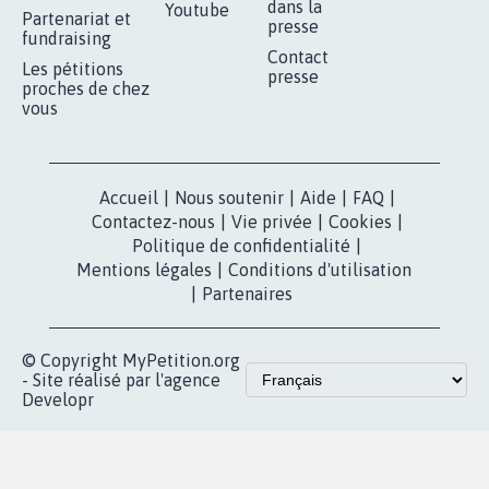
RÉUSSIR VOTRE
NOTRE
ESPACE PRESSE
MOBILISATION
COMMUNAUTÉ
Qui sommes-
nous?
Lancer votre
Facebook
pétition
Nos pétitions
TikTok
dans la
Blog - Parlons
X
presse
Mobilisation
Instagram
MyPetition
Accompagnement
dans la
Youtube
Partenariat et
presse
fundraising
Contact
Les pétitions
presse
proches de chez
vous
Accueil
|
Nous soutenir
|
Aide
|
FAQ
|
Contactez-nous
|
Vie privée
|
Cookies
|
Politique de confidentialité
|
Mentions légales
|
Conditions d'utilisation