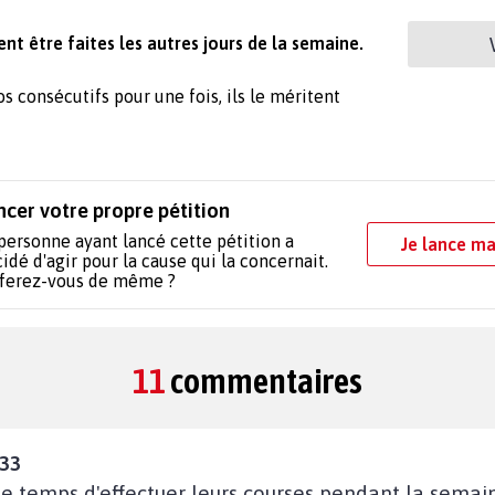
nt être faites les autres jours de la semaine.
os consécutifs pour une fois, ils le méritent
ncer votre propre pétition
personne ayant lancé cette pétition a
Je lance ma
idé d'agir pour la cause qui la concernait.
 ferez-vous de même ?
11
commentaires
:33
 le temps d'effectuer leurs courses pendant la semain