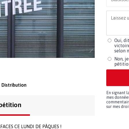
Oui, di
victoir
selon m
Non, je
pétiti
 Distribution
En signant l
mes données 
commentaires
pétition
sur mes droit
FACES CE LUNDI DE PÂQUES !