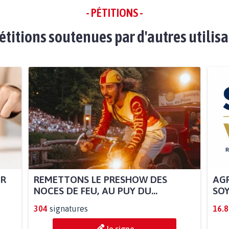
- PÉTITIONS -
étitions soutenues par d'autres utilis
UR
REMETTONS LE PRESHOW DES
AGR
NOCES DE FEU, AU PUY DU...
SOY
304
signatures
16.