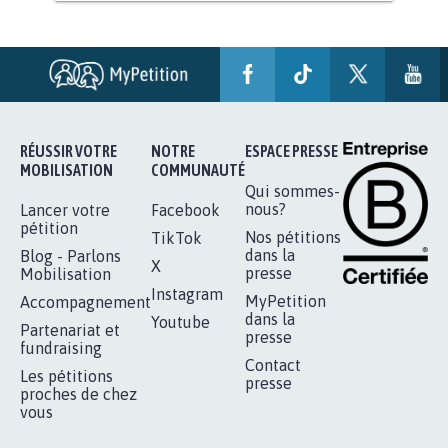
PAS D'ÉOLIENNES EN FORÊT CLASSÉE
NATURA 2000
11.841
signatures
Je signe
RÉUSSIR VOTRE
NOTRE
ESPACE PRESSE
MOBILISATION
COMMUNAUTÉ
Qui sommes-
nous?
Lancer votre
Facebook
pétition
Nos pétitions
TikTok
dans la
Blog - Parlons