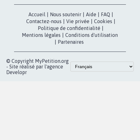
X
presse
Mobilisation
Instagram
MyPetition
Accompagnement
dans la
Youtube
Partenariat et
presse
fundraising
Contact
Les pétitions
presse
proches de chez
vous
Accueil
|
Nous soutenir
|
Aide
|
FAQ
|
Contactez-nous
|
Vie privée
|
Cookies
|
Politique de confidentialité
|
Mentions légales
|
Conditions d'utilisation
|
Partenaires
© Copyright MyPetition.org
- Site réalisé par l'agence
Developr