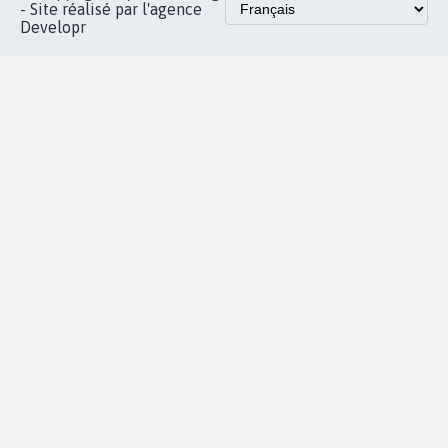
Accueil
|
Nous soutenir
|
Aide
|
FAQ
|
Contactez-nous
|
Vie privée
|
Cookies
|
Politique de confidentialité
|
Mentions légales
|
Conditions d'utilisation
|
Partenaires
© Copyright MyPetition.org
- Site réalisé par l'agence
Developr