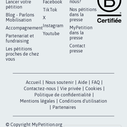
RÉUSSIR VOTRE
NOTRE
ESPACE PRESSE
MOBILISATION
COMMUNAUTÉ
Qui sommes-
nous?
Lancer votre
Facebook
pétition
Nos pétitions
TikTok
dans la
Blog - Parlons
X
presse
Mobilisation
Instagram
MyPetition
Accompagnement
dans la
Youtube
Partenariat et
presse
fundraising
Contact
Les pétitions
presse
proches de chez
vous