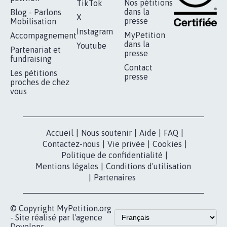
RÉUSSIR VOTRE
NOTRE
ESPACE PRESSE
MOBILISATION
COMMUNAUTÉ
Qui sommes-
nous?
Lancer votre
Facebook
pétition
Nos pétitions
TikTok
dans la
Blog - Parlons
X
presse
Mobilisation
Instagram
MyPetition
Accompagnement
dans la
Youtube
Partenariat et
presse
fundraising
Contact
Les pétitions
presse
proches de chez
vous
Accueil
|
Nous soutenir
|
Aide
|
FAQ
|