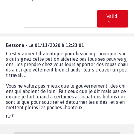
Valid
er
Bessone - Le 01/11/2020 à 12:23:01
C est vraiment dramatique pour beaucoup..pourquoi vou
s qui signez cette petion aideriez pas tous ses pauvres g
ens ..les prendre chez vous leurs apporter des repas chau
ds ainsi que vêtement bien chauds ..leurs trouver un peti
t travail ....
Vous ne vallez pas mieux que le gouvernement ..des chi
ens qui aboient de loin . Fait ceux que je dit mais pas ce
ux que je fait...qiand a certaines associations bidons qui
sont la que pour soutirer et detourner les aides ..et s en
mettent pleins les poches ..honteux ..
0