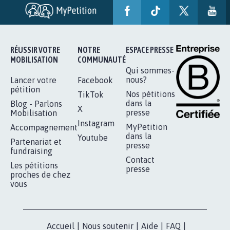
RÉUSSIR VOTRE
NOTRE
ESPACE PRESSE
MOBILISATION
COMMUNAUTÉ
Qui sommes-
nous?
Lancer votre
Facebook
pétition
Nos pétitions
TikTok
dans la
Blog - Parlons
X
presse
Mobilisation
Instagram
MyPetition
Accompagnement
dans la
Youtube
Partenariat et
presse
fundraising
Contact
Les pétitions
presse
proches de chez
vous
Accueil
|
Nous soutenir
|
Aide
|
FAQ
|