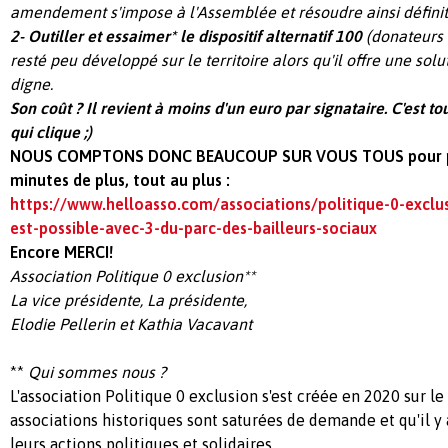
amendement s'impose à l'Assemblée et résoudre ainsi défin
2- Outiller et essaimer* le dispositif alternatif 100
(donateurs d
resté peu développé sur le territoire alors qu'il offre une solu
digne.
Son coût ? Il revient à moins d'un euro par signataire. C'est tou
qui clique ;)
NOUS COMPTONS DONC BEAUCOUP SUR VOUS TOUS pour pre
minutes de plus, tout au plus :
https://www.helloasso.com/associations/politique-0-exclus
est-possible-avec-3-du-parc-des-bailleurs-sociaux
Encore MERCI!
Association Politique 0 exclusion**
La vice présidente, La présidente,
Elodie Pellerin et Kathia Vacavant
**
Qui sommes nous ?
L'association Politique 0 exclusion s'est créée en 2020 sur le
associations historiques sont saturées de demande et qu'il y
leurs actions politiques et solidaires.