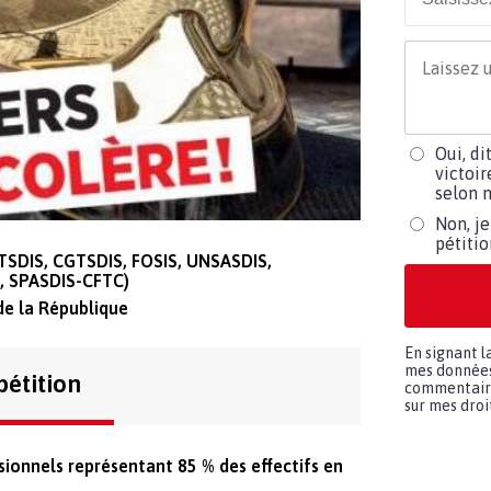
Oui, di
victoir
selon m
Non, je
pétiti
DTSDIS, CGTSDIS, FOSIS, UNSASDIS,
, SPASDIS-CFTC)
de la République
En signant l
mes données 
pétition
commentaires
sur mes droit
ionnels représentant 85 % des effectifs en