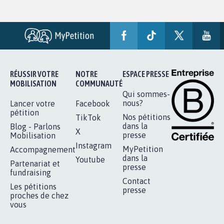
RÉUSSIR VOTRE
NOTRE
ESPACE PRESSE
MOBILISATION
COMMUNAUTÉ
Qui sommes-
nous?
Lancer votre
Facebook
pétition
Nos pétitions
TikTok
dans la
Blog - Parlons
X
presse
Mobilisation
Instagram
MyPetition
Accompagnement
dans la
Youtube
Partenariat et
presse
fundraising
Contact
Les pétitions
presse
proches de chez
vous