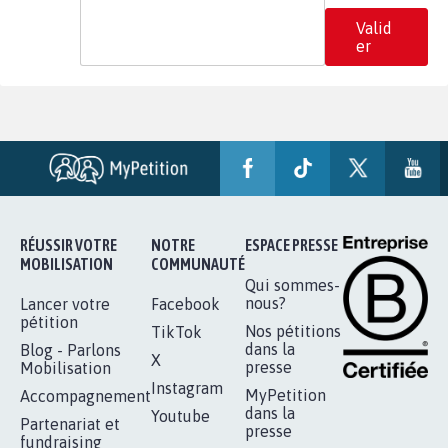
Valid
er
RÉUSSIR VOTRE
NOTRE
ESPACE PRESSE
MOBILISATION
COMMUNAUTÉ
Qui sommes-
nous?
Lancer votre
Facebook
pétition
Nos pétitions
TikTok
dans la
Blog - Parlons
X
presse
Mobilisation
Instagram
MyPetition
Accompagnement
dans la
Youtube
Partenariat et
presse
fundraising