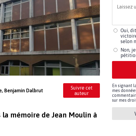
Oui, di
victoir
selon m
Non, je
pétiti
En signant l
Suivre cet
e, Benjamin Dalbrut
mes données 
auteur
commentaires
sur mes droit
s la mémoire de Jean Moulin à